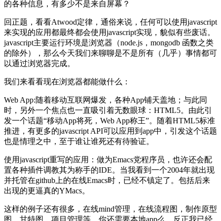
的各种信息，有多少不是来自屏幕？
回正题，看看Atwood定律，通俗来说，任何可以使用javascript
来实现的应用都最终都会使用javascript实现，貌似有些废话。
javascript主要运行环境是浏览器（node.js，mongodb 函数之类
的除外），那么今天我们来聊聊是不是所有（几乎）事情都可
以通过浏览器完成。
我们来看看现在浏览器都能做什么：
Web App:随着移动互联网爆发，各种App铺天盖地；与此同
时，另外一个焦点也一直吸引着无数眼球：HTML5。由此引
发一个话题“移动App将死，Web App称王”。随着HTML5标准
推进，有更多的javascript API可以应用到app中，引发这个话题
也是情理之中，至于谁让谁死还有待验证。
使用javascript重写的应用：做为Emacs党程序员，也许还会配
置各种插件调教其为称手的IDE。当我看到一个2004年就出现
并托管在github上的在线Emacs时，已经不镇定了。包括后来
出现的更逼真的YMacs。
这样的例子还有很多，在线mind管理，在线流程图，制作原型
图，甘特图，项目管理等，你还需要本地app么，反正我已经