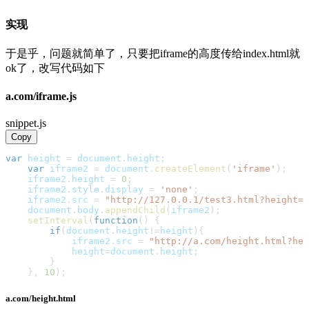
实现
于是乎，问题就简单了，只要把iframe的高度传给index.html就
ok了，改写代码如下
a.com/iframe.js
snippet.js
Copy
var
 height 
=
document
.
height
;
var
 iframe2 
=
document
.
createElement
(
'iframe'
)
;
    iframe2
.
height
=
0
;
    iframe2
.
style
.
display
=
'none'
;
    iframe2
.
src
=
"http://127.0.0.1/test3.html?height="
document
.
body
.
appendChild
(
iframe2
)
;
setInterval
(
function
(
)
{
if
(
document
.
height
!=
height
)
{
            iframe2
.
src
=
"http://a.com/height.html?hei
            height
=
document
.
height
;
}
}
,
10
)
;
a.com/height.html