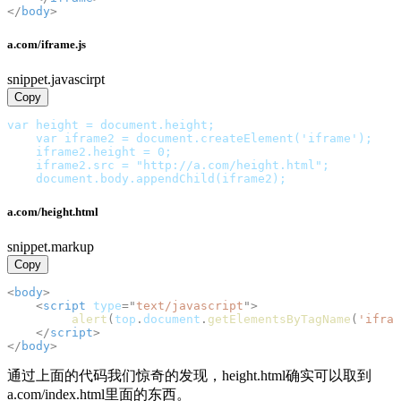
</
body
>
a.com/iframe.js
snippet.javascirpt
Copy
var height = document.height;
    var iframe2 = document.createElement('iframe');
    iframe2.height = 0;
    iframe2.src = "http://a.com/height.html";
    document.body.appendChild(iframe2);
a.com/height.html
snippet.markup
Copy
<
body
>
<
script
type
=
"
text/javascript
"
>
alert
(
top
.
document
.
getElementsByTagName
(
'ifram
</
script
>
</
body
>
通过上面的代码我们惊奇的发现，height.html确实可以取到
a.com/index.html里面的东西。