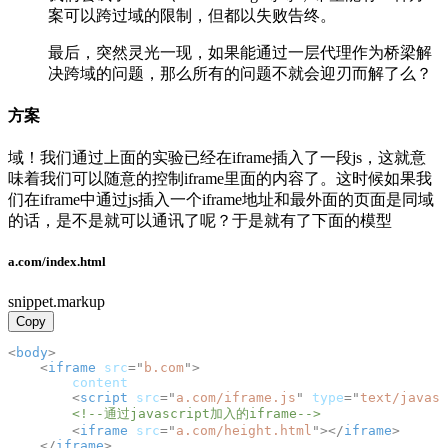
案可以跨过域的限制，但都以失败告终。
最后，突然灵光一现，如果能通过一层代理作为桥梁解
决跨域的问题，那么所有的问题不就会迎刃而解了么？
方案
域！我们通过上面的实验已经在iframe插入了一段js，这就意
味着我们可以随意的控制iframe里面的内容了。这时候如果我
们在iframe中通过js插入一个iframe地址和最外面的页面是同域
的话，是不是就可以通讯了呢？于是就有了下面的模型
a.com/index.html
snippet.markup
Copy
<
body
>
<
iframe
src
=
"
b.com
"
>
        content
<
script
src
=
"
a.com/iframe.js
"
type
=
"
text/javasc
<!--通过javascript加入的iframe-->
<
iframe
src
=
"
a.com/height.html
"
>
</
iframe
>
</
iframe
>