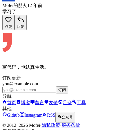
Mofei的朋友
12 年前
学习了
点赞
回复
写代码，也认真生活。
订阅更新
you@example.com
订阅
导航
首页
博客
留言
友链
足迹
工具
其他
Github
Instagram
RSS
公众号
© 2012–2026 Mofei
·
隐私政策
·
服务条款