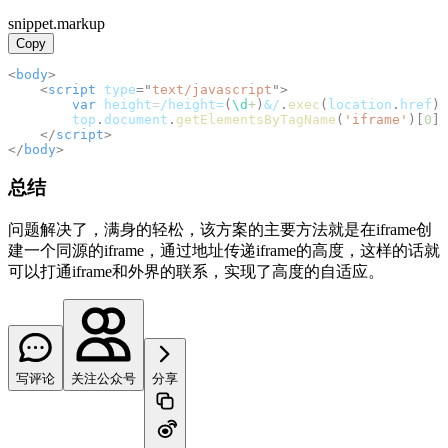
snippet.markup
Copy
<
body
>
<
script
type
=
"
text/javascript
"
>
var
 height
=
/
height=
(
\d
+
)
&
/
.
exec
(
location
.
href
)
[
        top
.
document
.
getElementsByTagName
(
'iframe'
)
[
0
]
.
</
script
>
</
body
>
总结
问题解决了，满身的轻松，该方案的主要方法就是在iframe创
建一个同源的iframe，通过地址传递iframe的高度，这样的话就
可以打通iframe和外界的联系，实现了高度的自适应。
写评论
关注公众号
分享