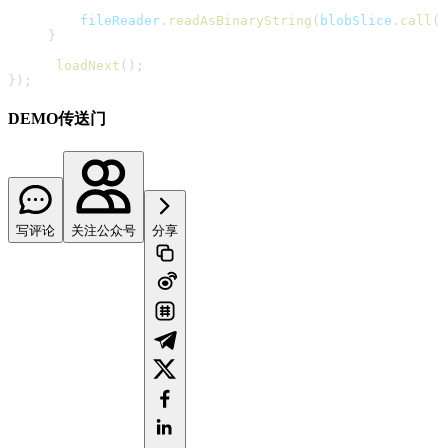
         fileReader
.
readAsBinaryString
(
blobSlice
.
call
(
f
}
loadNext
(
)
;
}
)
;
DEMO传送门
写评论
关注公众号
分享