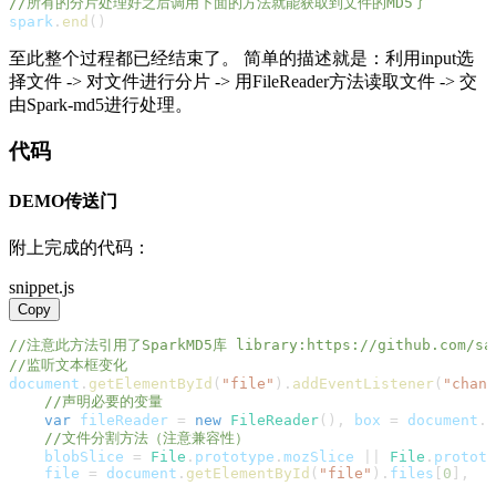
//所有的分片处理好之后调用下面的方法就能获取到文件的MD5了
spark
.
end
(
)
至此整个过程都已经结束了。 简单的描述就是：利用input选
择文件 -> 对文件进行分片 -> 用FileReader方法读取文件 -> 交
由Spark-md5进行处理。
代码
DEMO传送门
附上完成的代码：
snippet.js
Copy
//注意此方法引用了SparkMD5库 library:https://github.com/sat
//监听文本框变化
document
.
getElementById
(
"file"
)
.
addEventListener
(
"chang
//声明必要的变量
var
 fileReader 
=
new
FileReader
(
)
,
 box 
=
document
.
g
//文件分割方法（注意兼容性）
    blobSlice 
=
File
.
prototype
.
mozSlice
||
File
.
prototy
    file 
=
document
.
getElementById
(
"file"
)
.
files
[
0
]
,