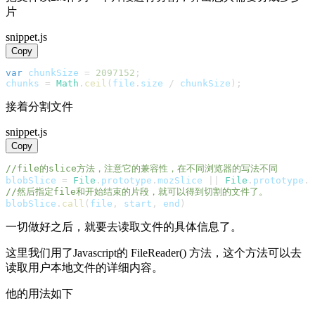
片
snippet.js
Copy
var
 chunkSize 
=
2097152
;
chunks 
=
Math
.
ceil
(
file
.
size
/
 chunkSize
)
;
接着分割文件
snippet.js
Copy
//file的slice方法，注意它的兼容性，在不同浏览器的写法不同
blobSlice 
=
File
.
prototype
.
mozSlice
||
File
.
prototype
.
w
//然后指定file和开始结束的片段，就可以得到切割的文件了。
blobSlice
.
call
(
file
,
 start
,
 end
)
一切做好之后，就要去读取文件的具体信息了。
这里我们用了Javascript的 FileReader() 方法，这个方法可以去
读取用户本地文件的详细内容。
他的用法如下