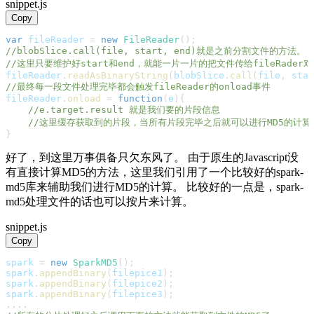
snippet.js
Copy
var
 fileReader 
=
new
FileReader
(
)
;
//blobSlice.call(file, start, end)就是之前分割文件的方法。
//这里只要维护好start和end，就能一片一片的把文件传给fileRader
fileReader
.
readAsBinaryString
(
blobSlice
.
call
(
file
,
 star
//最终每一段文件处理完毕都会触发fileReader的onload事件
fileReader
.
onload
=
function
(
e
)
{
//e.target.result 就是我们要的片段信息
//这里缓存获取到的片段，当所有片段完毕之后就可以进行MD5的计算
}
好了，到这里万事俱备只欠东风了。 由于原生的Javascript没
有直接计算MD5的方法，这里我们引用了一个比较好的spark-
md5库来辅助我们进行MD5的计算。 比较好的一点是，spark-
md5处理文件的话也可以按片来计算。
snippet.js
Copy
spark 
=
new
SparkMD5
(
)
;
spark
.
appendBinary
(
filepice1
)
;
spark
.
appendBinary
(
filepice2
)
;
spark
.
appendBinary
(
filepice3
)
;
...
.