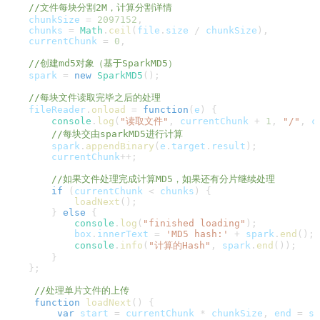
//文件每块分割2M，计算分割详情
    chunkSize 
=
2097152
,
    chunks 
=
Math
.
ceil
(
file
.
size
/
 chunkSize
)
,
    currentChunk 
=
0
,
//创建md5对象（基于SparkMD5）
    spark 
=
new
SparkMD5
(
)
;
//每块文件读取完毕之后的处理
    fileReader
.
onload
=
function
(
e
)
{
console
.
log
(
"读取文件"
,
 currentChunk 
+
1
,
"/"
,
 c
//每块交由sparkMD5进行计算
        spark
.
appendBinary
(
e
.
target
.
result
)
;
        currentChunk
++
;
//如果文件处理完成计算MD5，如果还有分片继续处理
if
(
currentChunk 
<
 chunks
)
{
loadNext
(
)
;
}
else
{
console
.
log
(
"finished loading"
)
;
            box
.
innerText
=
'MD5 hash:'
+
 spark
.
end
(
)
;
console
.
info
(
"计算的Hash"
,
 spark
.
end
(
)
)
;
}
}
;
//处理单片文件的上传
function
loadNext
(
)
{
var
 start 
=
 currentChunk 
*
 chunkSize
,
 end 
=
 st