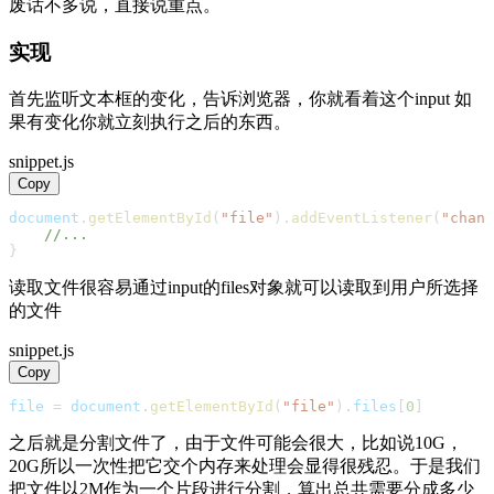
废话不多说，直接说重点。
实现
首先监听文本框的变化，告诉浏览器，你就看着这个input 如
果有变化你就立刻执行之后的东西。
snippet.js
Copy
document
.
getElementById
(
"file"
)
.
addEventListener
(
"chang
//...
}
读取文件很容易通过input的files对象就可以读取到用户所选择
的文件
snippet.js
Copy
file 
=
document
.
getElementById
(
"file"
)
.
files
[
0
]
之后就是分割文件了，由于文件可能会很大，比如说10G，
20G所以一次性把它交个内存来处理会显得很残忍。于是我们
把文件以2M作为一个片段进行分割，算出总共需要分成多少