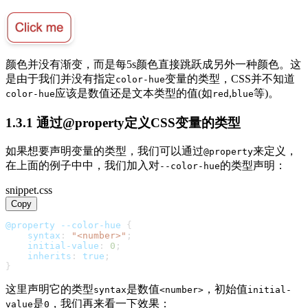
颜色并没有渐变，而是每5s颜色直接跳跃成另外一种颜色。这
是由于我们并没有指定
变量的类型，CSS并不知道
color-hue
应该是数值还是文本类型的值(如
,
等)。
color-hue
red
blue
1.3.1 通过@property定义CSS变量的类型
如果想要声明变量的类型，我们可以通过
来定义，
@property
在上面的例子中中，我们加入对
的类型声明：
--color-hue
snippet.css
Copy
@property
--color-hue
{
syntax
:
"<number>"
;
initial-value
:
0
;
inherits
:
 true
;
}
这里声明它的类型
是数值
，初始值
syntax
<number>
initial-
是
，我们再来看一下效果：
value
0