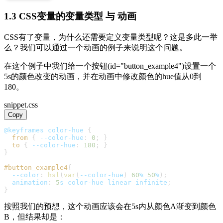
1.3 CSS变量的变量类型 与 动画
CSS有了变量，为什么还需要定义变量类型呢？这是多此一举
么？我们可以通过一个动画的例子来说明这个问题。
在这个例子中我们给一个按钮(id="button_example4")设置一个
5s的颜色改变的动画，并在动画中修改颜色的hue值从0到
180。
snippet.css
Copy
@keyframes
 color-hue
{
from
{
--color-hue
:
0
;
}
to
{
--color-hue
:
180
;
}
}
#button_example4
{
--color
:
hsl
(
var
(
--color-hue
)
60
%
50
%
)
;
animation
:
5
s
 color-hue linear infinite
;
}
按照我们的预想，这个动画应该会在5s内从颜色A渐变到颜色
B，但结果却是：