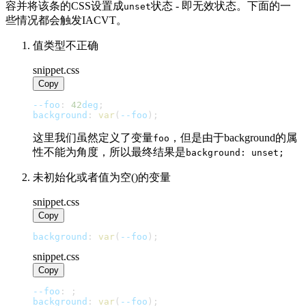
容并将该条的CSS设置成
状态 - 即无效状态。下面的一
unset
些情况都会触发IACVT。
值类型不正确
snippet.css
Copy
--foo
:
42
deg
;
background
:
var
(
--foo
)
;
这里我们虽然定义了变量
，但是由于background的属
foo
性不能为角度，所以最终结果是
background: unset;
未初始化或者值为空(
)的变量
snippet.css
Copy
background
:
var
(
--foo
)
;
snippet.css
Copy
--foo
:
;
background
:
var
(
--foo
)
;