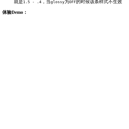
就是
，当
为
的时候该条样式不生效
1.5 - .4
glossy
OFF
体验Demo：