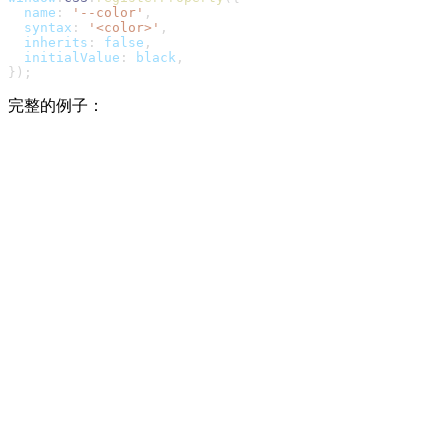
name
:
'--color'
,
syntax
:
'<color>'
,
inherits
:
false
,
initialValue
:
 black
,
}
)
;
完整的例子：