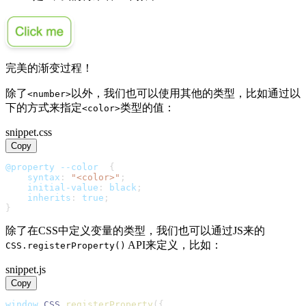
完美的渐变过程！
除了
以外，我们也可以使用其他的类型，比如通过以
<number>
下的方式来指定
类型的值：
<color>
snippet.css
Copy
@property
--color
{
syntax
:
"<color>"
;
initial-value
:
black
;
inherits
:
 true
;
}
除了在CSS中定义变量的类型，我们也可以通过JS来的
API来定义，比如：
CSS.registerProperty()
snippet.js
Copy
window
.
CSS
.
registerProperty
(
{