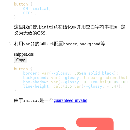
button
{
--ON
:
 initial
;
--OFF
:
;
}
这里我们使用
初始化
并用空白字符串把
定
initial
ON
OFF
义为无效的CSS。
利用
的fallback配置
,
等
var()
border
backgrond
snippet.css
Copy
button
{
border
:
var
(
--glossy
,
.05
em
 solid 
black
)
;
background
:
var
(
--glossy
,
linear-gradient
(
hsl
(
box-shadow
:
var
(
--glossy
,
0
.1
em
hsl
(
0
0
%
100
%
line-height
:
calc
(
1.5
var
(
--glossy
,
-
.4
)
)
;
}
由于
是一个
guaranteed-invalid
initial