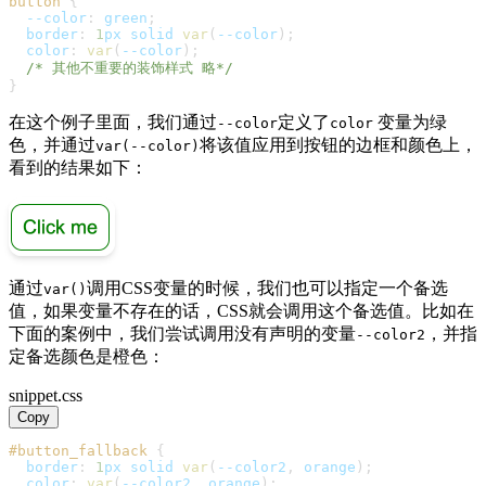
button
{
--color
:
green
;
border
:
1
px
 solid 
var
(
--color
)
;
color
:
var
(
--color
)
;
/* 其他不重要的装饰样式 略*/
}
在这个例子里面，我们通过
定义了
变量为绿
--color
color
色，并通过
将该值应用到按钮的边框和颜色上，
var(--color)
看到的结果如下：
通过
调用CSS变量的时候，我们也可以指定一个备选
var()
值，如果变量不存在的话，CSS就会调用这个备选值。比如在
下面的案例中，我们尝试调用没有声明的变量
，并指
--color2
定备选颜色是橙色：
snippet.css
Copy
#button_fallback
{
border
:
1
px
 solid 
var
(
--color2
,
orange
)
;
color
:
var
(
--color2
,
orange
)
;