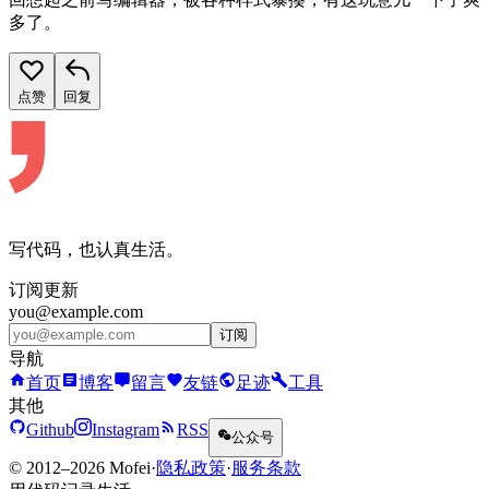
多了。
点赞
回复
写代码，也认真生活。
订阅更新
you@example.com
订阅
导航
首页
博客
留言
友链
足迹
工具
其他
Github
Instagram
RSS
公众号
© 2012–2026 Mofei
·
隐私政策
·
服务条款