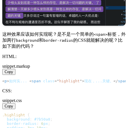
这种效果应该如何实现呢？是不是一个简单的
标签，外
<span>
加两行
和
的CSS就能解决的呢？比
background
border-radius
如下面的代码？
HTML:
snippet.markup
Copy
<
p
>
如何实... 
<
span
class
=
"
highlight
"
>
现在，...关键。
</
span
CSS:
snippet.css
Copy
.highlight
{
background
:
#7b50a8
;
border-radius
:
6
px
;
padding
:
3
px
10
px
;