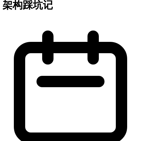
架构踩坑记