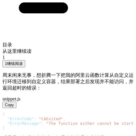
目录
从这里继续读
1
1
继续阅读
周末闲来无事，想折腾一下把我的阿里云函数计算从自定义运
行环境迁移到自定义容器，结果部署之后发现并不能访问，并
返回超时的错误：
snippet.js
Copy
{
"ErrorCode"
:
"CAExited"
,
"ErrorMessage"
:
"The function either cannot be starte
}