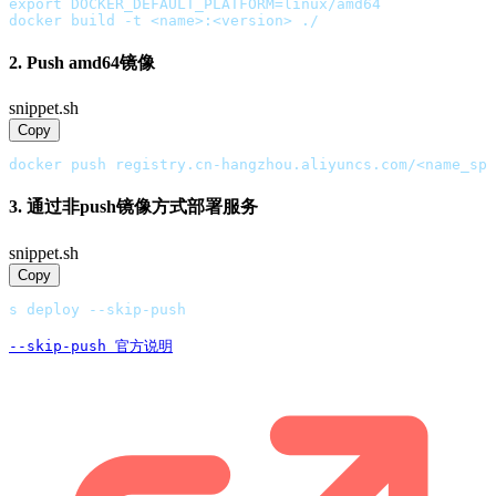
export DOCKER_DEFAULT_PLATFORM=linux/amd64 
docker build -t <name>:<version> ./
2. Push amd64镜像
snippet.sh
Copy
docker push registry.cn-hangzhou.aliyuncs.com/<name_sp
3. 通过非push镜像方式部署服务
snippet.sh
Copy
s deploy --skip-push
--skip-push 官方说明